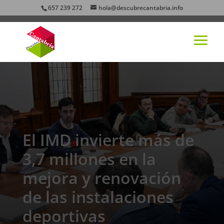
657 239 272
hola@descubrecantabria.info
El IMD invierte más de
3,7 millones en la
mejora y renovación
de las instalaciones
deportivas