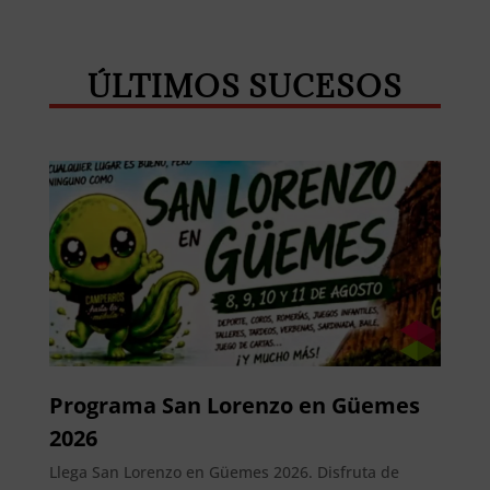
Whatsapp
Facebook
Telegram
ÚLTIMOS SUCESOS
Programa San Lorenzo en Güemes
2026
Llega San Lorenzo en Güemes 2026. Disfruta de