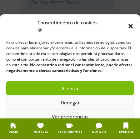
Consentimiento de cookies
🍪
Guarda mi nombre, correo
Para ofrecer las mejores experiencias, utilizamos tecnologías como las
electrónico y web en este navegador
cookies para almacenar y/o acceder a la información del dispositivo. El
para la próxima vez que comente.
consentimiento de estas tecnologías nos permitirá procesar datos
como el comportamiento de navegación o las identificaciones únicas
en este sitio.
No consentir o retirar el consentimiento, puede afectar
Enviar comentario
negativamente a ciertas características y funciones.
Aceptar
Denegar
Ver preferencias
Política de cookies
Política de privacidad
Aviso legal
INICIO
HOTELES
RESTAURANTES
NOTICIAS
EVENTOS