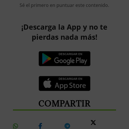
Sé el primero en puntuar este contenido.
¡Descarga la App y no te
pierdas nada más!
COMPARTIR
Share
Share
Share
Share
On
On
On
On X