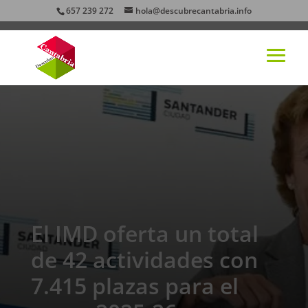
657 239 272
hola@descubrecantabria.info
El IMD oferta un total
de 42 actividades con
7.415 plazas para el