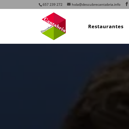
657 239 272
hola@descubrecantabria.info
Restaurantes