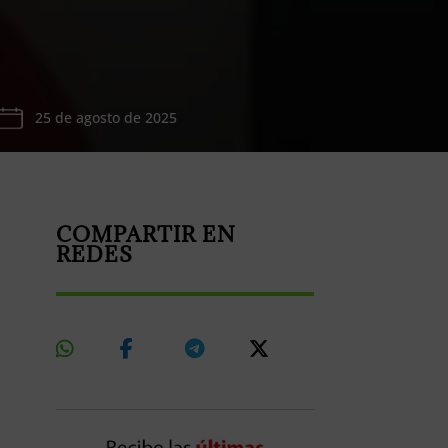
25 de agosto de 2025
COMPARTIR EN
REDES
Share
Share
Share
Share
On
On
On
On
Whatsapp
Facebook
Telegram
X