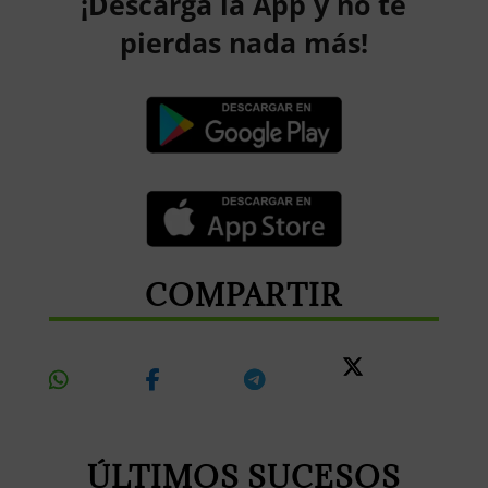
¡Descarga la App y no te
pierdas nada más!
COMPARTIR
Share
Share
Share
Share
On
On
On
On X
Whatsapp
Facebook
Telegram
ÚLTIMOS SUCESOS