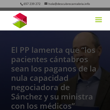
657 239 272
hola@descubrecantabria.info
El PP lamenta que “los
pacientes cántabros
sean los paganos de la
nula capacidad
negociadora de
Sánchez y su ministra
con los médicos”