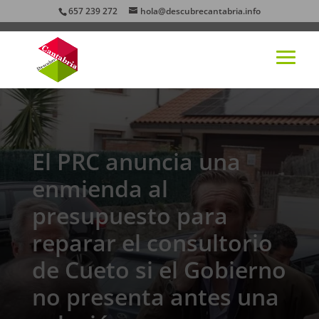
657 239 272
hola@descubrecantabria.info
El PRC anuncia una
enmienda al
presupuesto para
reparar el consultorio
de Cueto si el Gobierno
no presenta antes una