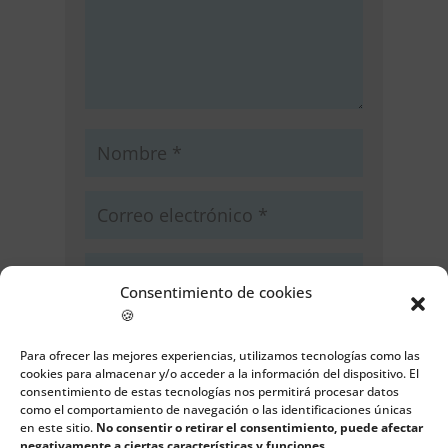
Consentimiento de cookies
🍪
Guarda mi nombre, correo
electrónico y web en este navegador
Para ofrecer las mejores experiencias, utilizamos tecnologías como las
para la próxima vez que comente.
cookies para almacenar y/o acceder a la información del dispositivo. El
consentimiento de estas tecnologías nos permitirá procesar datos
como el comportamiento de navegación o las identificaciones únicas
Enviar comentario
en este sitio.
No consentir o retirar el consentimiento, puede afectar
negativamente a ciertas características y funciones.