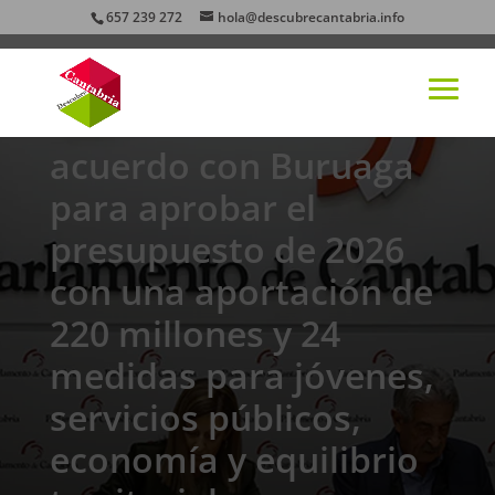
657 239 272
hola@descubrecantabria.info
El PRC firma un
acuerdo con Buruaga
para aprobar el
presupuesto de 2026
con una aportación de
220 millones y 24
medidas para jóvenes,
servicios públicos,
economía y equilibrio