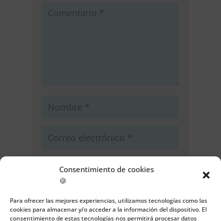
Consentimiento de cookies
🍪
Guarda mi nombre, correo
Para ofrecer las mejores experiencias, utilizamos tecnologías como las
electrónico y web en este navegador
cookies para almacenar y/o acceder a la información del dispositivo. El
para la próxima vez que comente.
consentimiento de estas tecnologías nos permitirá procesar datos