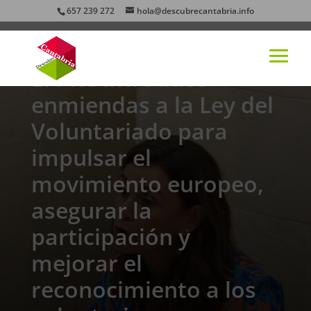
657 239 272
hola@descubrecantabria.info
El PRC introduce
enmiendas a la Ley del
Voluntariado para
impulsar el
movimiento europeo,
asegurar la
participación y
mejorar el
reconocimiento a los