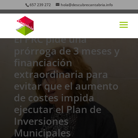
657 239 272
hola@descubrecantabria.info
El PRC pide una
prórroga de 3 meses y
financiación
extraordinaria para
evitar que el aumento
de costes impida
ejecutar el Plan de
Inversiones
Municipales