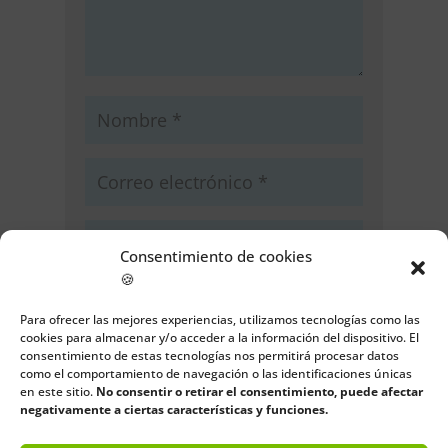
Consentimiento de cookies
🍪
Guarda mi nombre, correo
electrónico y web en este navegador
Para ofrecer las mejores experiencias, utilizamos tecnologías como las
cookies para almacenar y/o acceder a la información del dispositivo. El
para la próxima vez que comente.
consentimiento de estas tecnologías nos permitirá procesar datos
como el comportamiento de navegación o las identificaciones únicas
Enviar comentario
en este sitio.
No consentir o retirar el consentimiento, puede afectar
negativamente a ciertas características y funciones.