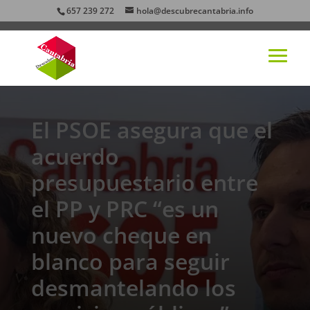
657 239 272
hola@descubrecantabria.info
El PSOE asegura que el
acuerdo
presupuestario entre
el PP y PRC “es un
nuevo cheque en
blanco para seguir
desmantelando los