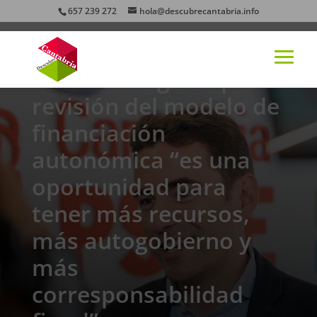
657 239 272
hola@descubrecantabria.info
El PSOE asegura que la
revisión del modelo de
financiación
autonómica “es una
oportunidad para
tener más recursos,
más autogobierno y
más
corresponsabilidad