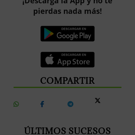
¡Descarga la App y no te
pierdas nada más!
COMPARTIR
Share
Share
Share
Share
On
On
On
On X
Whatsapp
Facebook
Telegram
ÚLTIMOS SUCESOS