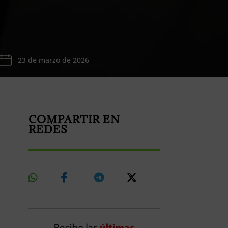
23 de marzo de 2026
COMPARTIR EN
REDES
Share
Share
Share
Share
On
On
On
On
Whatsapp
Facebook
Telegram
X