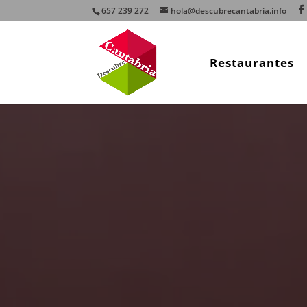
657 239 272
hola@descubrecantabria.info
Restaurantes