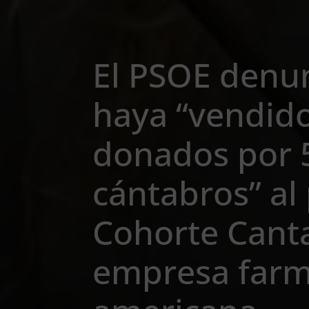
El PSOE denun
haya “vendido
donados por 
cántabros” al
Cohorte Cant
empresa farm