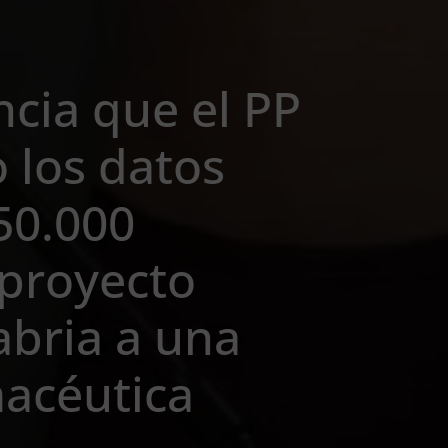
cia que el PP
 los datos
50.000
 proyecto
abria a una
acéutica