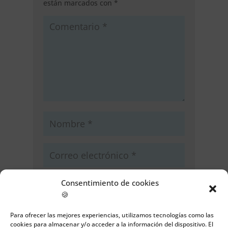
están marcados con
*
Consentimiento de cookies
🍪
Guarda mi nombre, correo
Para ofrecer las mejores experiencias, utilizamos tecnologías como las
electrónico y web en este navegador
cookies para almacenar y/o acceder a la información del dispositivo. El