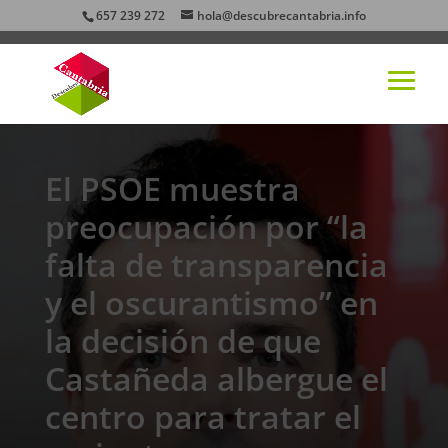
657 239 272
hola@descubrecantabria.info
El PSOE muestra
preocupación por “la
falta de transparencia
y el oscurantismo” en
la decisión de que
Castañeda albergue el
centro para tratar el