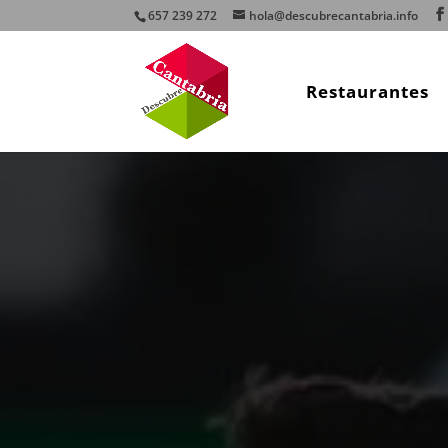
657 239 272
hola@descubrecantabria.info
Restaurantes