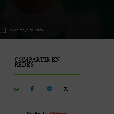
24 de mayo de 2026
COMPARTIR EN
REDES
Share
Share
Share
Share
On
On
On
On
Whatsapp
Facebook
Telegram
X