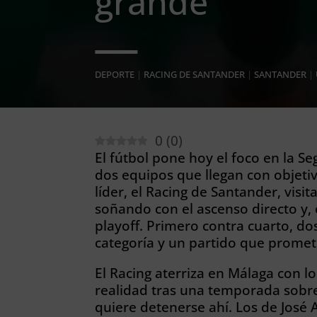
grande
DEPORTE
|
RACING DE SANTANDER
|
SANTANDER
|
0
(
0
)
El fútbol pone hoy el foco en
la
Se
dos equipos que llegan con objetiv
líder, el Racing de Santander, visi
soñando con el ascenso directo y,
playoff. Primero contra cuarto, do
categoría y un partido que promete
El Racing aterriza en Málaga con l
realidad tras una temporada sobre
quiere detenerse ahí. Los de José 