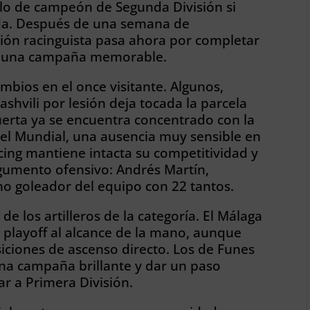
tulo de campeón de Segunda División si
eda. Después de una semana de
sión racinguista pasa ahora por completar
 a una campaña memorable.
mbios en el once visitante. Algunos,
shvili por lesión deja tocada la parcela
erta ya se encuentra concentrado con la
el Mundial, una ausencia
muy
sensible en
acing mantiene intacta su competitividad y
gumento ofensivo: Andrés Martín,
mo goleador del equipo con 22 tantos.
e los artilleros de la categoría. El Málaga
l playoff al alcance de la mano, aunque
siciones de ascenso directo. Los
de
Funes
 una campaña brillante y dar un paso
ar a Primera División.