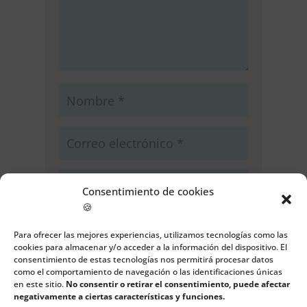
Consentimiento de cookies
🍪
Guarda mi nombre, correo
Para ofrecer las mejores experiencias, utilizamos tecnologías como las
electrónico y web en este navegador
cookies para almacenar y/o acceder a la información del dispositivo. El
para la próxima vez que comente.
consentimiento de estas tecnologías nos permitirá procesar datos
como el comportamiento de navegación o las identificaciones únicas
Enviar comentario
en este sitio.
No consentir o retirar el consentimiento, puede afectar
negativamente a ciertas características y funciones.