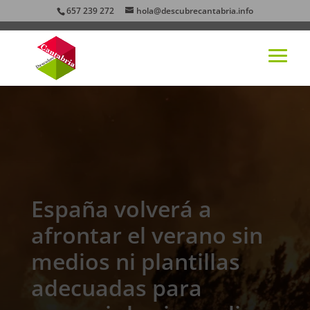
657 239 272
hola@descubrecantabria.info
España volverá a
afrontar el verano sin
medios ni plantillas
adecuadas para