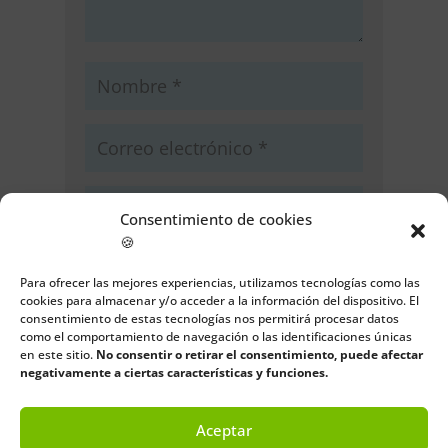
Consentimiento de cookies
🍪
Guarda mi nombre, correo
electrónico y web en este navegador
Para ofrecer las mejores experiencias, utilizamos tecnologías como las
cookies para almacenar y/o acceder a la información del dispositivo. El
para la próxima vez que comente.
consentimiento de estas tecnologías nos permitirá procesar datos
como el comportamiento de navegación o las identificaciones únicas
Enviar comentario
en este sitio.
No consentir o retirar el consentimiento, puede afectar
negativamente a ciertas características y funciones.
Aceptar