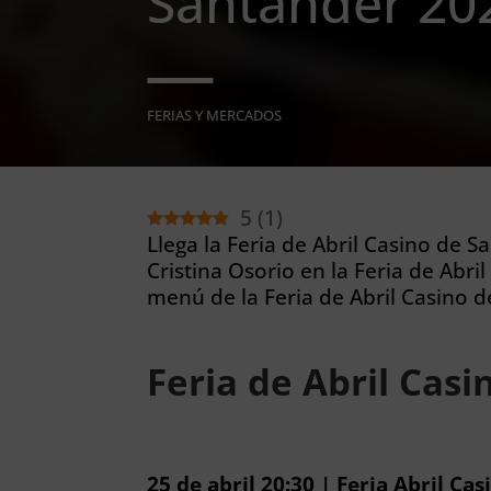
Santander 20
FERIAS Y MERCADOS
5
(
1
)
Llega la Feria de Abril Casino de 
Cristina Osorio en la Feria de Abri
menú de la Feria de Abril Casino 
Feria de Abril Cas
25 de abril 20:30 | Feria Abril Ca