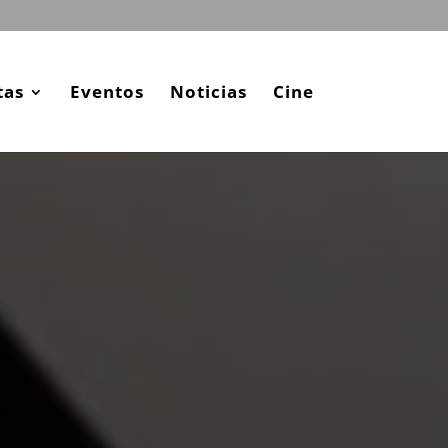
tas
Eventos
Noticias
Cine