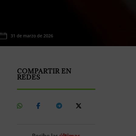
31 de marzo de 2026
COMPARTIR EN
REDES
Share
Share
Share
Share
On
On
On
On
Whatsapp
Facebook
Telegram
X