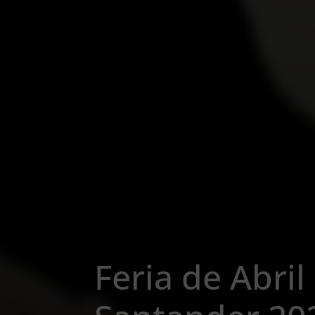
Feria de Abril