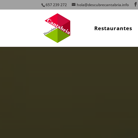
657 239 272
hola@descubrecantabria.info
Restaurantes