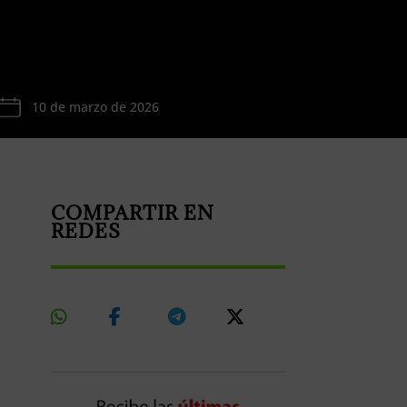
10 de marzo de 2026
COMPARTIR EN
REDES
Share
Share
Share
Share
On
On
On
On
Whatsapp
Facebook
Telegram
X