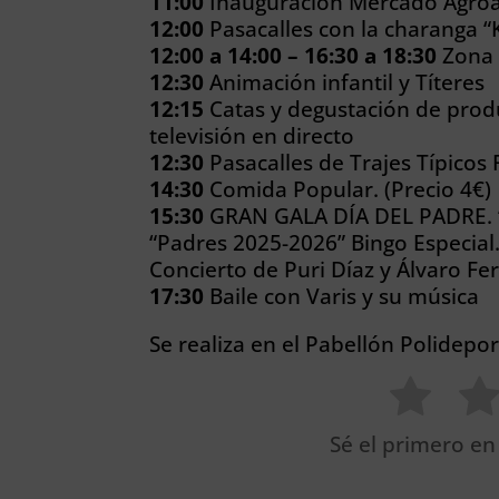
11:00
Inauguración Mercado Agroal
12:00
Pasacalles con la charanga “K
12:00 a 14:00 – 16:30 a 18:30
Zona I
12:30
Animación infantil y Títeres
12:15
Catas y degustación de pro
televisión en directo
12:30
Pasacalles de Trajes Típicos
14:30
Comida Popular. (Precio 4€)
15:30
GRAN GALA DÍA DEL PADRE. “
“Padres 2025-2026” Bingo Especial
Concierto de Puri Díaz y Álvaro F
17:30
Baile con Varis y su música
Se realiza en el Pabellón Polidepo
Sé el primero en