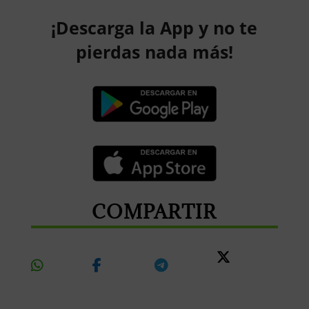
¡Descarga la App y no te
pierdas nada más!
COMPARTIR
Share
Share
Share
Share
On
On
On
On X
Whatsapp
Facebook
Telegram