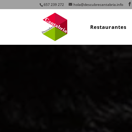
657 239 272
hola@descubrecantabria.info
Restaurantes