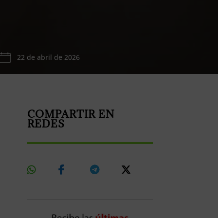
22 de abril de 2026
COMPARTIR EN
REDES
Share
Share
Share
Share
On
On
On
On
Whatsapp
Facebook
Telegram
X