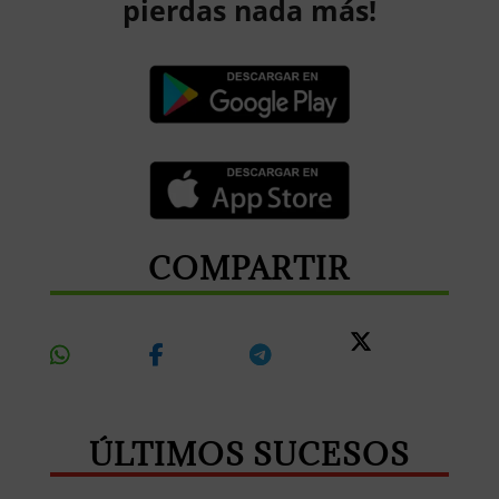
pierdas nada más!
COMPARTIR
Share
Share
Share
Share
On
On
On
On X
Whatsapp
Facebook
Telegram
ÚLTIMOS SUCESOS