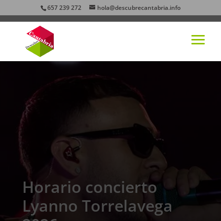
657 239 272
hola@descubrecantabria.info
Horario concierto
Lyanno Torrelavega