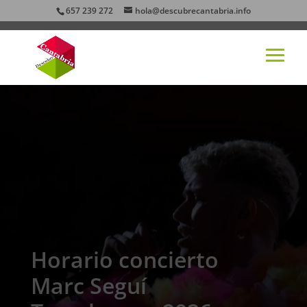
657 239 272
hola@descubrecantabria.info
Horario concierto
Marc Seguí