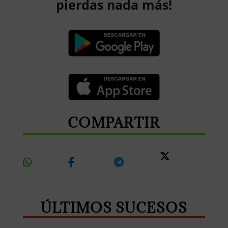
pierdas nada más!
COMPARTIR
Share
Share
Share
Share
On
On
On
On X
Whatsapp
Facebook
Telegram
ÚLTIMOS SUCESOS