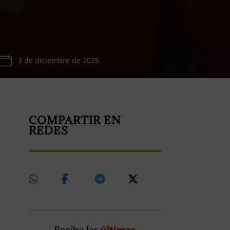
3 de diciembre de 2025
COMPARTIR EN
REDES
Share
Share
Share
Share
On
On
On
On
Whatsapp
Facebook
Telegram
X