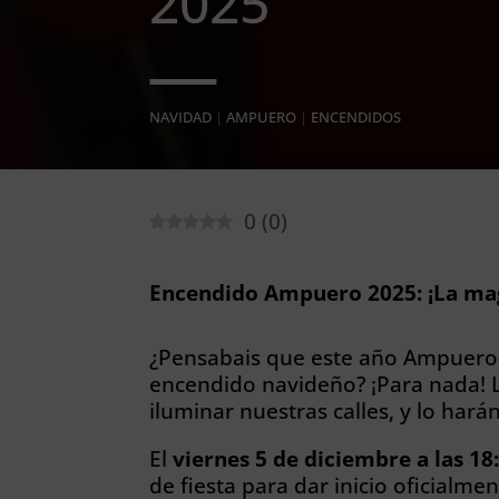
2025
NAVIDAD
|
AMPUERO
|
ENCENDIDOS
0
(
0
)
Encendido Ampuero 2025: ¡La magi
¿Pensabais que este año Ampuero i
encendido navideño? ¡Para nada! La
iluminar nuestras calles, y lo har
El
viernes 5 de diciembre a las 18
de fiesta para dar inicio oficialme