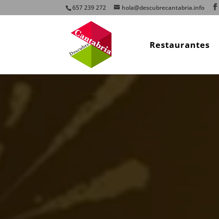
657 239 272
hola@descubrecantabria.info
Restaurantes