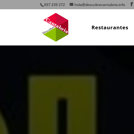
657 239 272
hola@descubrecantabria.info
Restaurantes