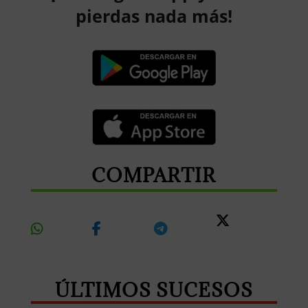
pierdas nada más!
COMPARTIR
Share
Share
Share
Share
On
On
On
On X
Whatsapp
Facebook
Telegram
ÚLTIMOS SUCESOS