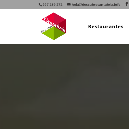
657 239 272
hola@descubrecantabria.info
Restaurantes