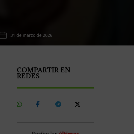
31 de marzo de 2026
COMPARTIR EN
REDES
Share
Share
Share
Share
On
On
On
On
Whatsapp
Facebook
Telegram
X