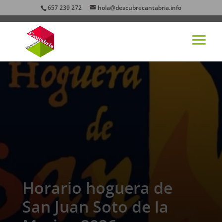
657 239 272
hola@descubrecantabria.info
Horario hoguera de
San Juan Soto de la