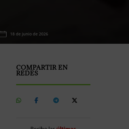
18 de junio de 2026
COMPARTIR EN
REDES
Share
Share
Share
Share
On
On
On
On
Whatsapp
Facebook
Telegram
X