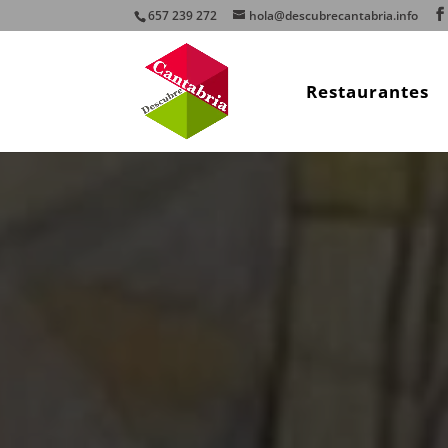
657 239 272
hola@descubrecantabria.info
Restaurantes