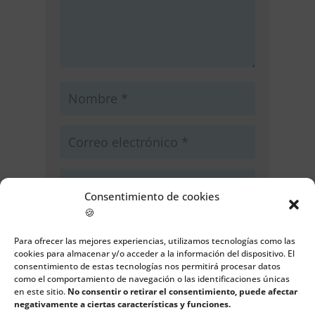
Consentimiento de cookies
🍪
Guarda mi nombre, correo
electrónico y web en este navegador
Para ofrecer las mejores experiencias, utilizamos tecnologías como las
para la próxima vez que comente.
cookies para almacenar y/o acceder a la información del dispositivo. El
consentimiento de estas tecnologías nos permitirá procesar datos
como el comportamiento de navegación o las identificaciones únicas
Enviar comentario
en este sitio.
No consentir o retirar el consentimiento, puede afectar
negativamente a ciertas características y funciones.