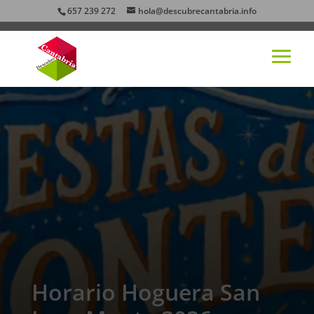
657 239 272
hola@descubrecantabria.info
Horario Hoguera San