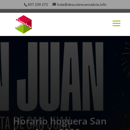
657 239 272
hola@descubrecantabria.info
Horario hoguera San