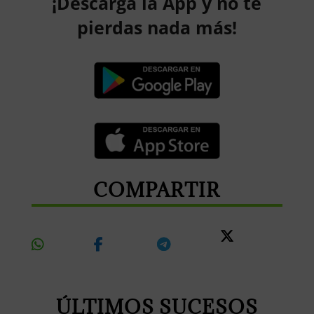
¡Descarga la App y no te
pierdas nada más!
COMPARTIR
Share
Share
Share
Share
On
On
On
On X
Whatsapp
Facebook
Telegram
ÚLTIMOS SUCESOS