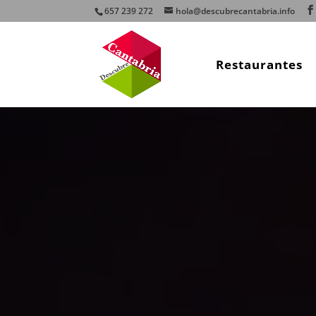
657 239 272
hola@descubrecantabria.info
Restaurantes