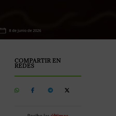
8 de junio de 2026
COMPARTIR EN
REDES
Share
Share
Share
Share
On
On
On
On
Whatsapp
Facebook
Telegram
X