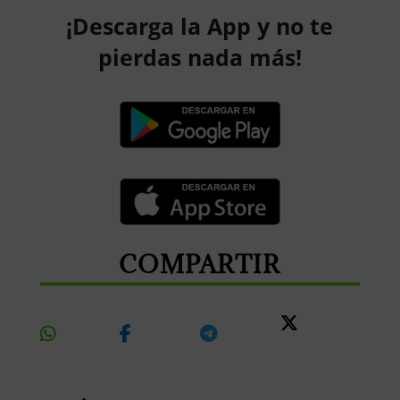
¡Descarga la App y no te
pierdas nada más!
COMPARTIR
Share
Share
Share
Share
On
On
On
On X
Whatsapp
Facebook
Telegram