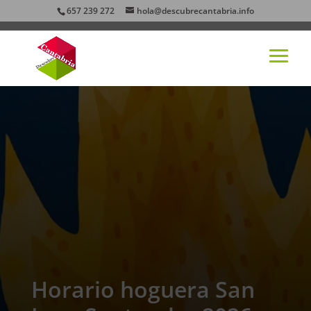
657 239 272
hola@descubrecantabria.info
Horario hoguera San