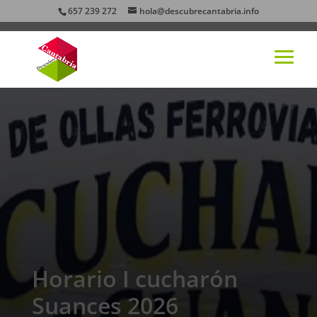
657 239 272
hola@descubrecantabria.info
Horario I cucharón
Suances 2026