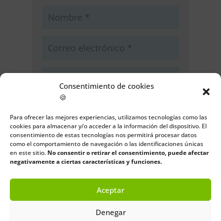
Consentimiento de cookies
🍪
Guarda mi nombre, correo
electrónico y web en este navegador
Para ofrecer las mejores experiencias, utilizamos tecnologías como las
para la próxima vez que comente.
cookies para almacenar y/o acceder a la información del dispositivo. El
consentimiento de estas tecnologías nos permitirá procesar datos
como el comportamiento de navegación o las identificaciones únicas
Enviar comentario
en este sitio.
No consentir o retirar el consentimiento, puede afectar
negativamente a ciertas características y funciones.
Aceptar
Denegar