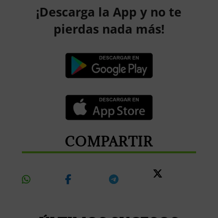
¡Descarga la App y no te
pierdas nada más!
COMPARTIR
Share
Share
Share
Share
On
On
On
On X
Whatsapp
Facebook
Telegram