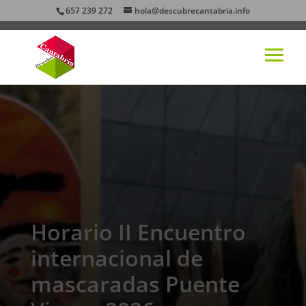
657 239 272
hola@descubrecantabria.info
Horario II Encuentro
internacional de
mascaradas Puente