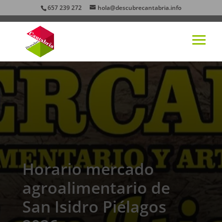
657 239 272
hola@descubrecantabria.info
Horario mercado
agroalimentario de
San Isidro Piélagos