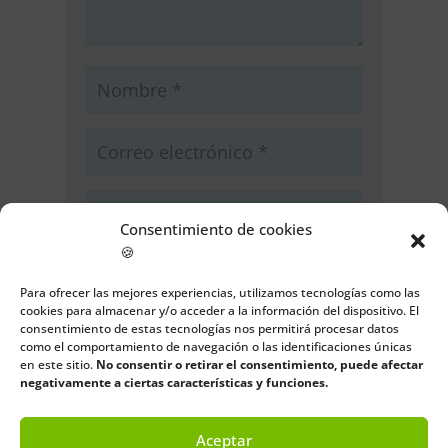
Consentimiento de cookies
🍪
Guarda mi nombre, correo
electrónico y web en este navegador
Para ofrecer las mejores experiencias, utilizamos tecnologías como las
para la próxima vez que comente.
cookies para almacenar y/o acceder a la información del dispositivo. El
consentimiento de estas tecnologías nos permitirá procesar datos
como el comportamiento de navegación o las identificaciones únicas
Enviar comentario
en este sitio.
No consentir o retirar el consentimiento, puede afectar
negativamente a ciertas características y funciones.
Aceptar