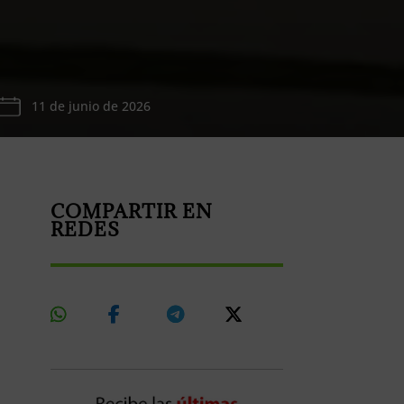
11 de junio de 2026
COMPARTIR EN
REDES
Share
Share
Share
Share
On
On
On
On
Whatsapp
Facebook
Telegram
X