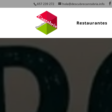
657 239 272
hola@descubrecantabria.info
Restaurantes