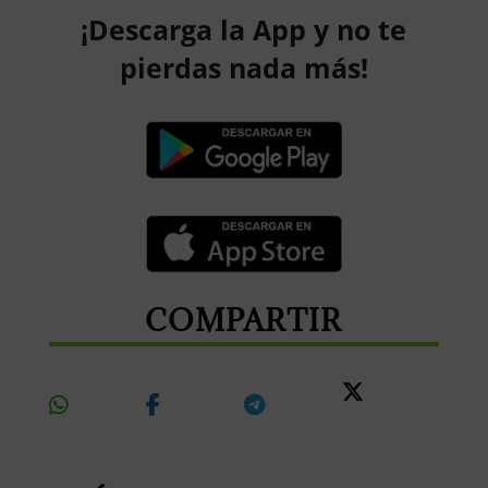
¡Descarga la App y no te
pierdas nada más!
COMPARTIR
Share
Share
Share
Share
On
On
On
On X
Whatsapp
Facebook
Telegram