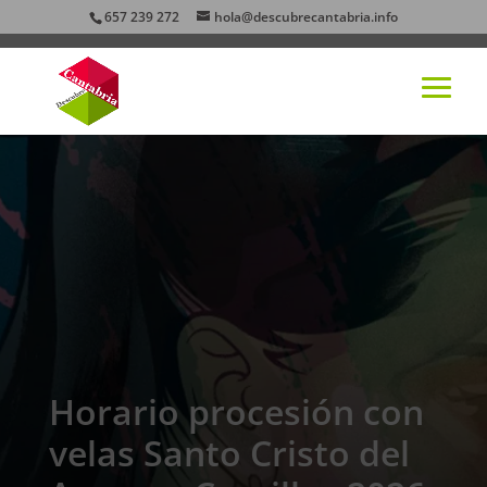
657 239 272
hola@descubrecantabria.info
Horario procesión con
velas Santo Cristo del