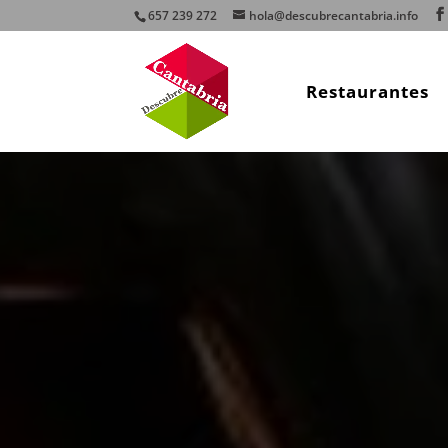
657 239 272
hola@descubrecantabria.info
Restaurantes