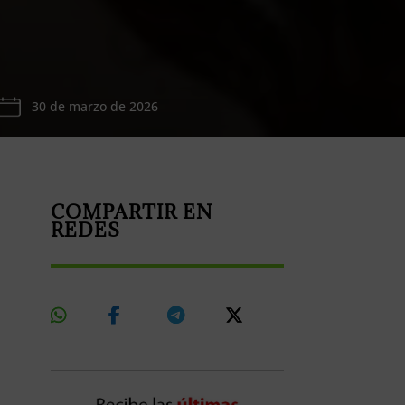
30 de marzo de 2026
COMPARTIR EN
REDES
Share
Share
Share
Share
On
On
On
On
Whatsapp
Facebook
Telegram
X