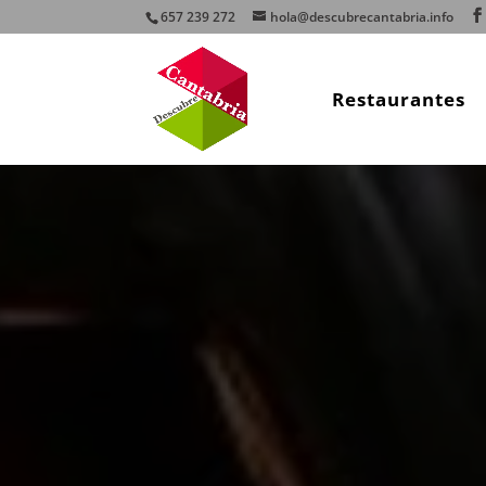
657 239 272
hola@descubrecantabria.info
Restaurantes