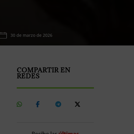
30 de marzo de 2026
COMPARTIR EN
REDES
Share
Share
Share
Share
On
On
On
On
Whatsapp
Facebook
Telegram
X