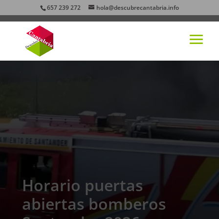
657 239 272
hola@descubrecantabria.info
Horario puertas
abiertas bomberos