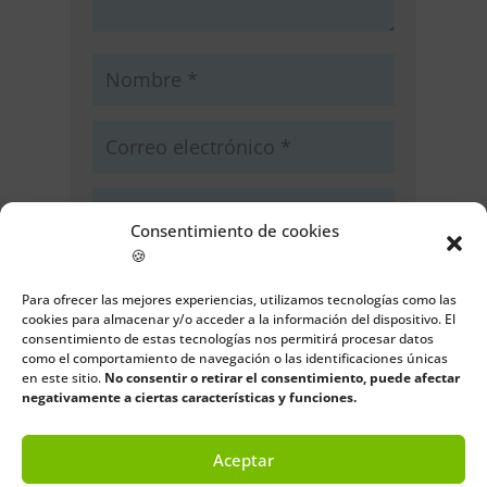
Consentimiento de cookies
🍪
Guarda mi nombre, correo
electrónico y web en este navegador
Para ofrecer las mejores experiencias, utilizamos tecnologías como las
para la próxima vez que comente.
cookies para almacenar y/o acceder a la información del dispositivo. El
consentimiento de estas tecnologías nos permitirá procesar datos
como el comportamiento de navegación o las identificaciones únicas
Enviar comentario
en este sitio.
No consentir o retirar el consentimiento, puede afectar
negativamente a ciertas características y funciones.
Aceptar