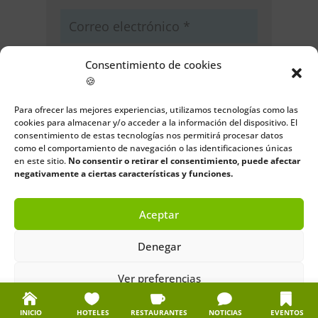
Consentimiento de cookies
🍪
Guarda mi nombre, correo
Para ofrecer las mejores experiencias, utilizamos tecnologías como las
electrónico y web en este navegador
cookies para almacenar y/o acceder a la información del dispositivo. El
consentimiento de estas tecnologías nos permitirá procesar datos
para la próxima vez que comente.
como el comportamiento de navegación o las identificaciones únicas
en este sitio.
No consentir o retirar el consentimiento, puede afectar
Enviar comentario
negativamente a ciertas características y funciones.
Aceptar
Denegar
Ver preferencias
Política de cookies
Política de privacidad
Aviso legal
INICIO
HOTELES
RESTAURANTES
NOTICIAS
EVENTOS