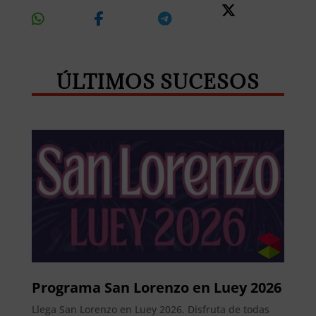
Share
Share
Share
Share
On
On
On
On X
Whatsapp
Facebook
Telegram
ÚLTIMOS SUCESOS
Programa San Lorenzo en Luey 2026
Llega San Lorenzo en Luey 2026. Disfruta de todas