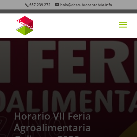
657 239 272
hola@descubrecantabria.info
Horario VII Feria
Agroalimentaria