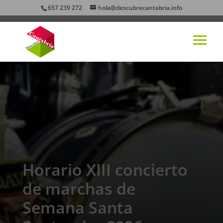
657 239 272
hola@descubrecantabria.info
Horario XIII concierto
de marchas de
Semana Santa