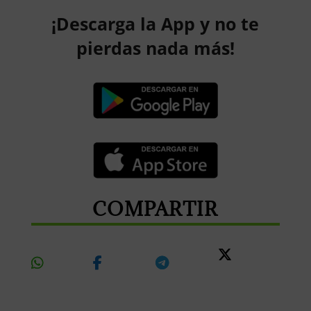
¡Descarga la App y no te
pierdas nada más!
COMPARTIR
Share
Share
Share
Share
On
On
On
On X
Whatsapp
Facebook
Telegram