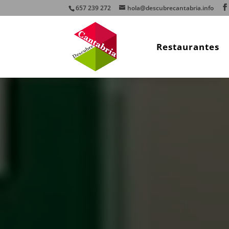
657 239 272
hola@descubrecantabria.info
Restaurantes