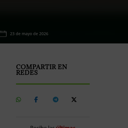
23 de mayo de 2026
COMPARTIR EN
REDES
Share
Share
Share
Share
On
On
On
On
Whatsapp
Facebook
Telegram
X