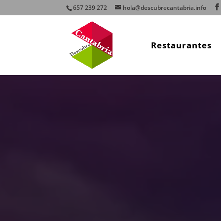
657 239 272
hola@descubrecantabria.info
Restaurantes