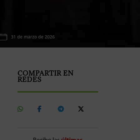
31 de marzo de 2026
COMPARTIR EN
REDES
Share
Share
Share
Share
On
On
On
On
Whatsapp
Facebook
Telegram
X