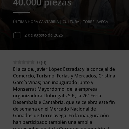
40.000 piezas
ÚLTIMA HORA CANTABRIA
|
CULTURA
|
TORRELAVEGA
2 de agosto de 2025
0
(
0
)
El alcalde, Javier López Estrada; y la concejal de
Comercio, Turismo, Ferias y Mercados, Cristina
García Viñas; han inaugurado junto y
Monserrat Mayordomo, de la empresa
organizadora Llobregats S.F., la 26ª Feria
Desembalaje Cantabria, que se celebra este fin
de semana en el Mercado Nacional de
Ganados de Torrelavega. En la inauguración
han participado también una amplia
representación de la Corporación municipal.