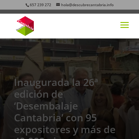
657 239 272
hola@descubrecantabria.info
Inaugurada la 26ª
edición de
‘Desembalaje
Cantabria’ con 95
expositores y más de