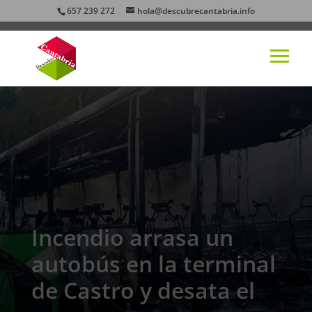
657 239 272
hola@descubrecantabria.info
Incendio arrasa un
autobús en la terminal
de Castro y desata el