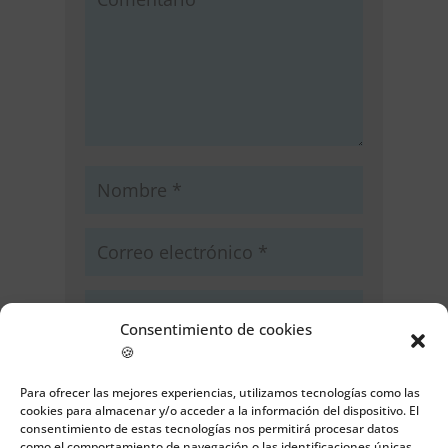
Consentimiento de cookies
🍪
Guarda mi nombre, correo
electrónico y web en este navegador
Para ofrecer las mejores experiencias, utilizamos tecnologías como las
para la próxima vez que comente.
cookies para almacenar y/o acceder a la información del dispositivo. El
consentimiento de estas tecnologías nos permitirá procesar datos
como el comportamiento de navegación o las identificaciones únicas