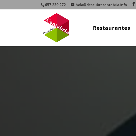
657 239 272
hola@descubrecantabria.info
Restaurantes