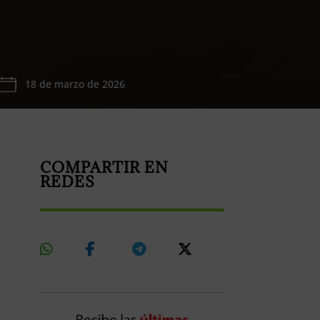
18 de marzo de 2026
COMPARTIR EN
REDES
Share
Share
Share
Share
On
On
On
On
Whatsapp
Facebook
Telegram
X