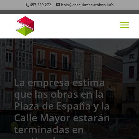
657 239 272
hola@descubrecantabria.info
La empresa estima
que las obras en la
Plaza de España y la
Calle Mayor estarán
terminadas en