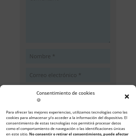
Consentimiento de cookies
🍪
Guarda mi nombre, correo
Para ofrecer las mejores experiencias, utilizamos tecnologías como las
electrónico y web en este navegador
cookies para almacenar y/o acceder a la información del dispositivo. El
para la próxima vez que comente.
consentimiento de estas tecnologías nos permitirá procesar datos
como el comportamiento de navegación o las identificaciones únicas
en este sitio.
No consentir o retirar el consentimiento, puede afectar