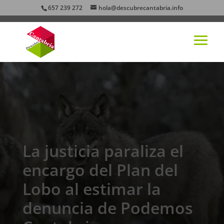
657 239 272
hola@descubrecantabria.info
La justicia paraliza el
encargo del Plan del
Lobo al estimar la
denuncia de Podemos