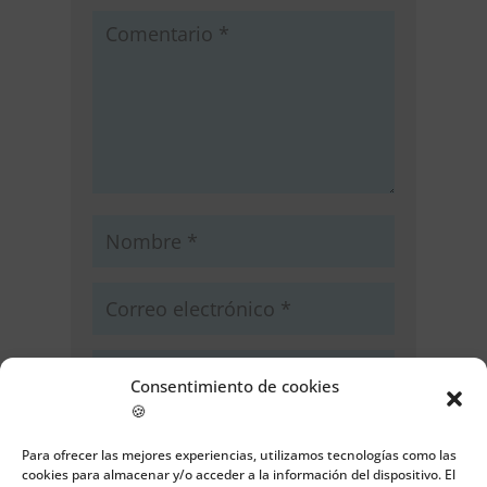
Consentimiento de cookies
🍪
Guarda mi nombre, correo
electrónico y web en este navegador
Para ofrecer las mejores experiencias, utilizamos tecnologías como las
cookies para almacenar y/o acceder a la información del dispositivo. El
para la próxima vez que comente.