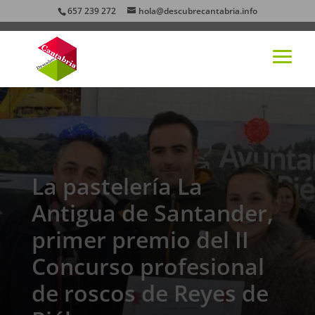
657 239 272
hola@descubrecantabria.info
La pastelería La
Antigua de Santander,
primer premio del II
Concurso profesional
de roscos de Reyes de