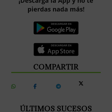
¡Descarga la App y no te
pierdas nada más!
COMPARTIR
Share
Share
Share
Share
On
On
On
On X
Whatsapp
Facebook
Telegram
ÚLTIMOS SUCESOS