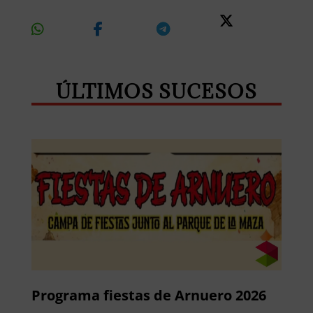
Share
Share
Share
Share
On
On
On
On X
Whatsapp
Facebook
Telegram
ÚLTIMOS SUCESOS
Programa fiestas de Arnuero 2026