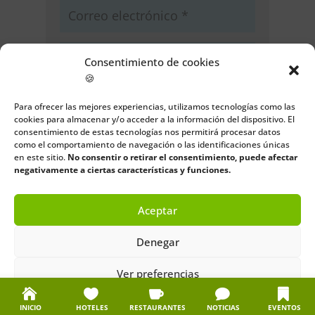
Consentimiento de cookies
🍪
Guarda mi nombre, correo
Para ofrecer las mejores experiencias, utilizamos tecnologías como las
electrónico y web en este navegador
cookies para almacenar y/o acceder a la información del dispositivo. El
para la próxima vez que comente.
consentimiento de estas tecnologías nos permitirá procesar datos
como el comportamiento de navegación o las identificaciones únicas
en este sitio.
No consentir o retirar el consentimiento, puede afectar
Enviar comentario
negativamente a ciertas características y funciones.
Aceptar
Denegar
Ver preferencias
Política de cookies
Política de privacidad
Aviso legal
INICIO
HOTELES
RESTAURANTES
NOTICIAS
EVENTOS