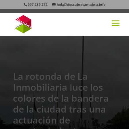
657 239 272
hola@descubrecantabria.info
La rotonda de La
Inmobiliaria luce los
colores de la bandera
de la ciudad tras una
actuación de